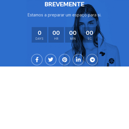
BREVEMENTE
Estamos a preparar um espaço para si.
ES
0
00
00
00
DAYS
HR
MIN
SC